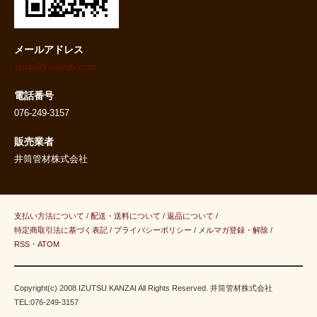
メールアドレス
shop@kuutyou.com
電話番号
076-249-3157
販売業者
井筒管材株式会社
支払い方法について
/
配送・送料について
/
返品について
/
特定商取引法に基づく表記
/
プライバシーポリシー
/
メルマガ登録・解除
/
RSS
・
ATOM
Copyright(c) 2008 IZUTSU KANZAI All Rights Reserved. 井筒管材株式会社
TEL:076-249-3157