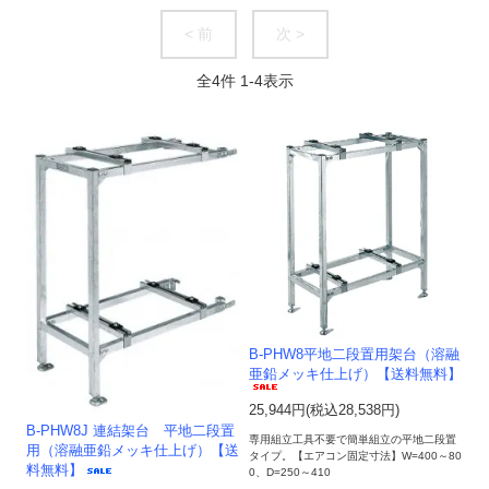
< 前
次 >
全
4
件
1
-
4
表示
B-PHW8平地二段置用架台（溶融
亜鉛メッキ仕上げ）【送料無料】
25,944円(税込28,538円)
B-PHW8J 連結架台 平地二段置
専用組立工具不要で簡単組立の平地二段置
用（溶融亜鉛メッキ仕上げ）【送
タイプ。【エアコン固定寸法】W=400～80
料無料】
0、D=250～410