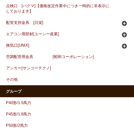
点検口 [バクマ]【価格改定作業中につき一時的に非表示に
しております】
配管支持金具 [日栄]
エアコン用部材[ユーシー産業]
換気口[UNIX]
空調配管用金具 [昭和コーポレーション]
アンカー[サンコーテクノ]
その他
グループ
P40形/1.5馬力
P45形/1.8馬力
P50形/2馬力