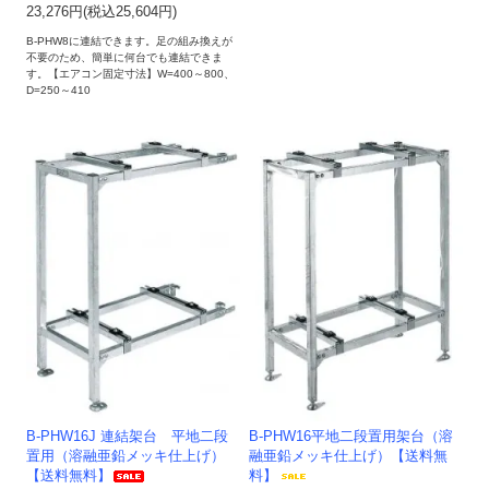
23,276円(税込25,604円)
B-PHW8に連結できます。足の組み換えが
不要のため、簡単に何台でも連結できま
す。【エアコン固定寸法】W=400～800、
D=250～410
B-PHW16J 連結架台 平地二段
B-PHW16平地二段置用架台（溶
置用（溶融亜鉛メッキ仕上げ）
融亜鉛メッキ仕上げ）【送料無
【送料無料】
料】