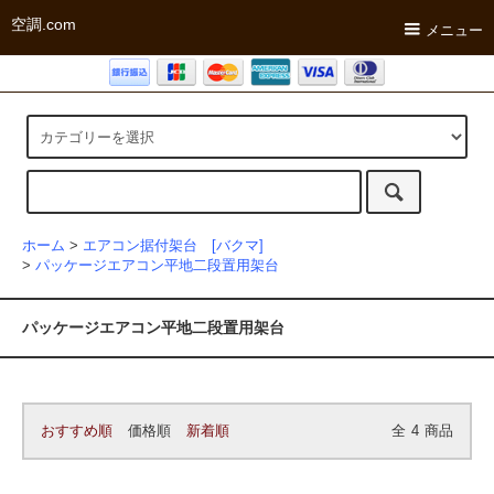
空調.com
メニュー
ホーム
>
エアコン据付架台 [バクマ]
>
パッケージエアコン平地二段置用架台
パッケージエアコン平地二段置用架台
おすすめ順
価格順
新着順
全
4
商品