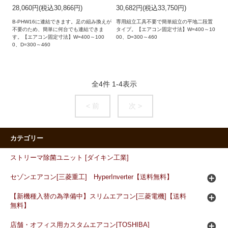
28,060円(税込30,866円)
30,682円(税込33,750円)
B-PHW16に連結できます。足の組み換えが
専用組立工具不要で簡単組立の平地二段置
不要のため、簡単に何台でも連結できま
タイプ。【エアコン固定寸法】W=400～10
す。【エアコン固定寸法】W=400～100
00、D=300～460
0、D=300～460
全
4
件
1
-
4
表示
< 前
次 >
カテゴリー
ストリーマ除菌ユニット [ダイキン工業]
セゾンエアコン[三菱重工] HyperInverter【送料無料】
【新機種入替の為準備中】スリムエアコン[三菱電機]【送料
無料】
店舗・オフィス用カスタムエアコン[TOSHIBA]