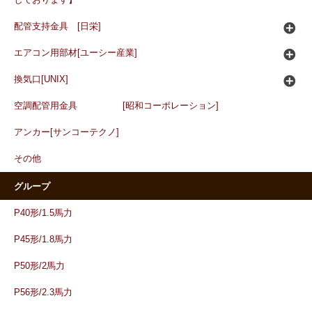
しております】
配管支持金具 [日栄]
エアコン用部材[ユーシー産業]
換気口[UNIX]
空調配管用金具 [昭和コーポレーション]
アンカー[サンコーテクノ]
その他
グループ
P40形/1.5馬力
P45形/1.8馬力
P50形/2馬力
P56形/2.3馬力