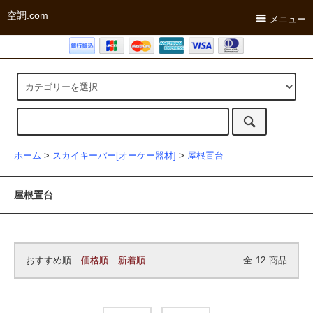
空調.com
メニュー
ホーム
>
スカイキーパー[オーケー器材]
>
屋根置台
屋根置台
おすすめ順
価格順
新着順
全
12
商品