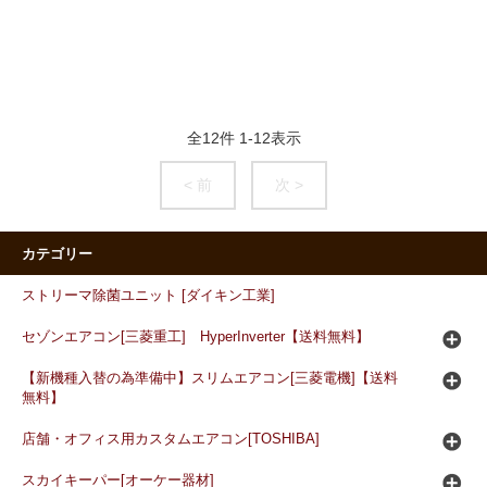
全
12
件
1
-
12
表示
< 前
次 >
カテゴリー
ストリーマ除菌ユニット [ダイキン工業]
セゾンエアコン[三菱重工] HyperInverter【送料無料】
【新機種入替の為準備中】スリムエアコン[三菱電機]【送料
無料】
店舗・オフィス用カスタムエアコン[TOSHIBA]
スカイキーパー[オーケー器材]