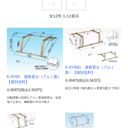
< 前
次 >
全
12
件
1
-
12
表示
K-AYN6G 屋根置台（アルミ
製）【個別送料】
K-AY6G 屋根置台（アルミ製）
4,494円(税込4,943円)
【個別送料】
組立が簡単で緩勾配から普通勾配まで対応
4,494円(税込4,943円)
勾配調整が容易なアルミ製屋根置台。塩害
地でも安心。鋼板製の半分の軽さ