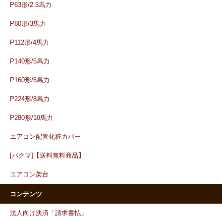
P63形/2.5馬力
P80形/3馬力
P112形/4馬力
P140形/5馬力
P160形/6馬力
P224形/8馬力
P280形/10馬力
エアコン配管化粧カバー
[バクマ]【送料無料商品】
エアコン架台
コンテンツ
法人向け決済「請求書払」